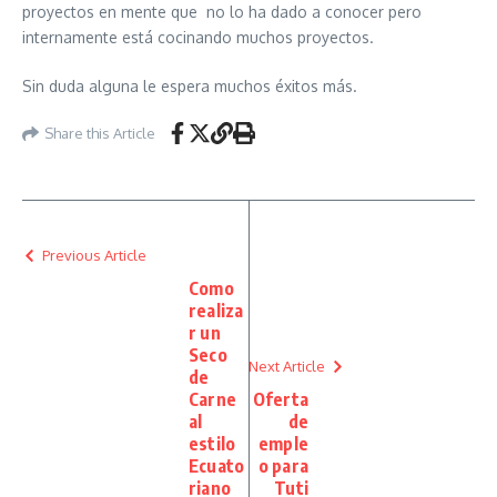
proyectos en mente que no lo ha dado a conocer pero
internamente está cocinando muchos proyectos.
Sin duda alguna le espera muchos éxitos más.
Share this Article
Previous Article
Como
realiza
r un
Seco
Next Article
de
Carne
Oferta
al
de
estilo
emple
Ecuato
o para
riano
Tuti