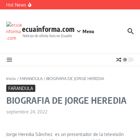
Ecuador?
Saltar al contenido
Hot News
¿Cómo retirar dinero SIN tarjeta en Banco Pichincha?
MSP: ¿Cómo descargar el Certificado de Vacunación en
Ecuador?
Turnos en Línea para Trámites del IESS – Cómo generar
tu turno paso a paso
ecuainforma.com
Menu
Noticias de ultima hora en Ecuador
Inicio
/
FARANDULA
/
BIOGRAFIA DE JORGE HEREDIA
FARANDULA
BIOGRAFIA DE JORGE HEREDIA
septiembre 24, 2022
Jorge Heredia Sánchez es un presentador de la televisión